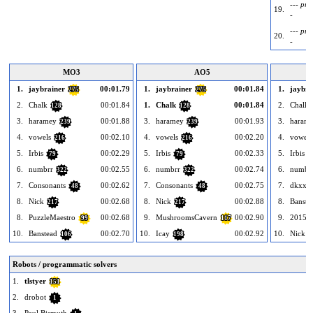
--- pra
19.
-
--- pra
20.
-
MO3
AO5
1.
jaybrainer
00:01.79
1.
jaybrainer
00:01.84
1.
jaybra
275
275
2.
Chalk
00:01.84
1.
Chalk
00:01.84
2.
Chalk
128
128
3.
haramey
00:01.88
3.
haramey
00:01.93
3.
haram
239
239
4.
vowels
00:02.10
4.
vowels
00:02.20
4.
vowels
216
216
5.
Irbis
00:02.29
5.
Irbis
00:02.33
5.
Irbis
79
79
6.
numbrr
00:02.55
6.
numbrr
00:02.74
6.
numbr
322
322
7.
Consonants
00:02.62
7.
Consonants
00:02.75
7.
dkxxz
48
48
8.
Nick
00:02.68
8.
Nick
00:02.88
8.
Banste
217
217
8.
PuzzleMaestro
00:02.68
9.
MushroomsCavern
00:02.90
9.
2015Y
99
117
10.
Banstead
00:02.70
10.
Icay
00:02.92
10.
Nick
106
198
2
Robots / programmatic solvers
1.
tlstyer
151
2.
drobot
1
3.
Paul Bismuth