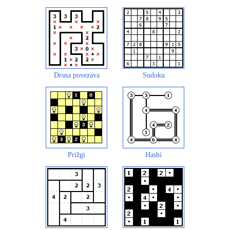
Drsna povezava
Sudoku
Prižgi
Hashi