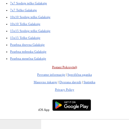
7x7 Srednje težke Galaksije
7x7 Težke Galaksije
10x10 Srednje težke Galaksije
10x10 Težke Galaksije
15x15 Srednje težke Galaksije
15x15 Težke Galaksije
Posebna dnevna Galaksije
Posebna tedenska Galaksije
Posebna mesečna Galaksije
Postani Pokrovitelj
Povratne informacije
|
Specifična uganka
Masovno tiskanje
|
Dvorana slavnih
|
Statistika
Privacy Policy
iOS App