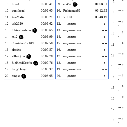
7.
-
9.
Lore1
00:05.41
9.
e5452
00:08.81
2
--- pra
10.
punkhead
00:06.03
10.
Rickieman86
00:12.33
8.
-
11.
AceMafia
00:06.21
11.
YILIU
03:48.19
--- pra
9.
12.
ysh2020
00:06.62
12.
--- prazno ---
--:--
-
13.
KleineTeufelin
00:06.65
13.
--- prazno ---
--:--
5
--- pra
10.
-
14.
m12
00:06.99
14.
--- prazno ---
--:--
41
--- pra
15.
Courtchan12189
00:07.50
15.
--- prazno ---
--:--
11.
-
16.
clarsho
00:07.57
16.
--- prazno ---
--:--
--- pra
12.
17.
killerQuin
00:07.70
17.
--- prazno ---
--:--
8
-
18.
BigHeadGriffin
00:07.76
18.
--- prazno ---
--:--
16
--- pra
13.
-
19.
FangTianyi
00:08.37
19.
--- prazno ---
--:--
--- pra
20.
bingxi
00:08.65
20.
--- prazno ---
--:--
9
14.
-
--- pra
15.
-
--- pra
16.
-
--- pra
17.
-
--- pra
18.
-