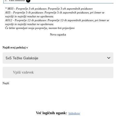
1
* MO3 - Povprečje 3-eh poizkusov. Povprečje 3-eh zaporednih poizkusov
AO5 - Povprečje 5-ih poizkusov. Povprečje 5-ih zaporednih poizkusov, pri čemer se
najvišji in najnižji rezultat ne upoštevata.
AO12 - Povprečje 12-ih poizkusov. Povprečje 12-ih zaporednih poizkusov, pri čemer se
najvišji in najnižji rezultat ne upoštevata.
Če želite spremljati svoja povprečja, morate biti prijavljeni
Nova uganka
Najdi svoj položaj v
Vpiši vzdevek
Najdi
Več logičnih ugank:
hide
show