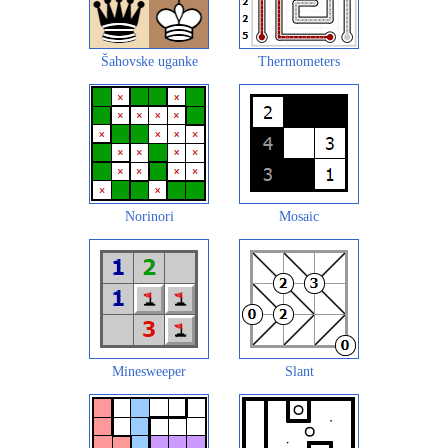
Šahovske uganke
Thermometers
Norinori
Mosaic
Minesweeper
Slant