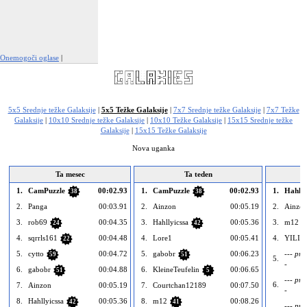
Onemogoči oglase
|
Prijavi to oglaševanje
5x5 Srednje težke Galaksije
|
5x5 Težke Galaksije
|
7x7 Srednje težke Galaksije
|
7x7 Težke
Galaksije
|
10x10 Srednje težke Galaksije
|
10x10 Težke Galaksije
|
15x15 Srednje težke
Galaksije
|
15x15 Težke Galaksije
Nova uganka
Ta mesec
Ta teden
1.
CamPuzzle
00:02.93
1.
CamPuzzle
00:02.93
1.
Hahlly
38
38
2.
Panga
00:03.91
2.
Ainzon
00:05.19
2.
Ainzo
3.
rob69
00:04.35
3.
Hahllyicssa
00:05.36
3.
m12
24
42
4.
sqrrls161
00:04.48
4.
Lore1
00:05.41
4.
YILIU
22
5.
cytto
00:04.72
5.
gabobr
00:06.23
--- pra
59
51
5.
-
6.
gabobr
00:04.88
6.
KleineTeufelin
00:06.65
51
5
--- pra
6.
7.
Ainzon
00:05.19
7.
Courtchan12189
00:07.50
-
8.
Hahllyicssa
00:05.36
8.
m12
00:08.26
42
41
--- pra