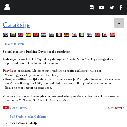
Galaksije
Prevedi to stran.
Special thanks to
Dunking Devils
for the translation
Galaksije
, znane tudi kot "Spiralne galaksije" ali "Tentai Show", so logična uganka s
preprostimi pravili in zahtevnimi rešitvami.
Pravila
so enostavna. Mrežo morate razdeliti na regije (galaksije), tako da:
- Vsaka regija vsebuje natanko 1 beli krog.
- Krog je središče rotacijske simetrije pripadajoče regije. Z drugimi besedami: če zasukate
območje okoli kroga za 180°, bi morali dobiti enako obliko, položaj in orientacijo.
- Regija ne more mejiti na samo sebe.
Z levim klikom med dvema pikama le-te med seboj povežete. Z desnim klikom označite
povezavo z X. Nasvet: Shift + klik obarva kvadrat.
Video Tutorial
Skrij pravila
5x5 Srednje težke Galaksije
5x5 Težke Galaksije