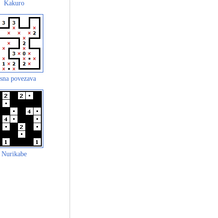
Kakuro
sna povezava
Nurikabe