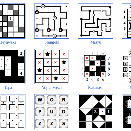
Heyawake
Shingoki
Masyu
Tapa
Vojna zvezd
Kakurasu