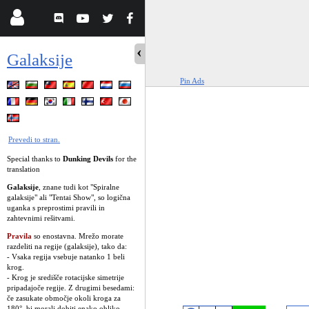
Galaksije
Pin Ads
Prevedi to stran.
Special thanks to
Dunking Devils
for the
translation
Galaksije
, znane tudi kot "Spiralne
galaksije" ali "Tentai Show", so logična
uganka s preprostimi pravili in
zahtevnimi rešitvami.
Pravila
so enostavna. Mrežo morate
razdeliti na regije (galaksije), tako da:
- Vsaka regija vsebuje natanko 1 beli
krog.
- Krog je središče rotacijske simetrije
pripadajoče regije. Z drugimi besedami:
če zasukate območje okoli kroga za
180°, bi morali dobiti enako obliko,