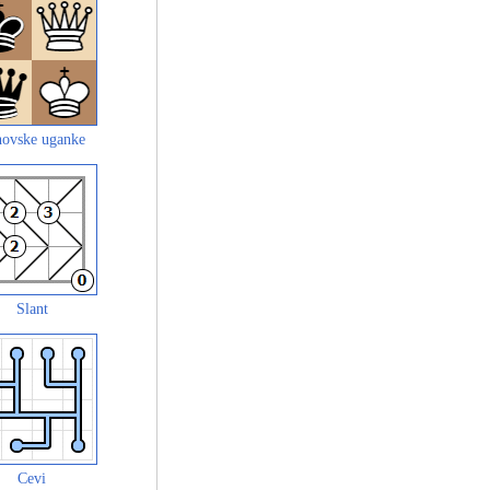
ovske uganke
Slant
Cevi