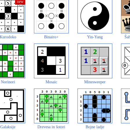
Kurodoko
Binairo+
Yin-Yang
Šah
Norinori
Mosaic
Minesweeper
Galaksije
Drevesa in šotori
Bojne ladje