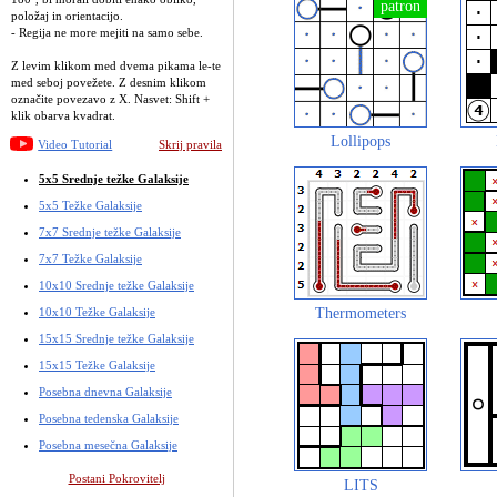
položaj in orientacijo.
- Regija ne more mejiti na samo sebe.
Z levim klikom med dvema pikama le-te
med seboj povežete. Z desnim klikom
označite povezavo z X. Nasvet: Shift +
klik obarva kvadrat.
Lollipops
Video Tutorial
Skrij pravila
5x5 Srednje težke Galaksije
5x5 Težke Galaksije
7x7 Srednje težke Galaksije
7x7 Težke Galaksije
10x10 Srednje težke Galaksije
10x10 Težke Galaksije
Thermometers
15x15 Srednje težke Galaksije
15x15 Težke Galaksije
Posebna dnevna Galaksije
Posebna tedenska Galaksije
Posebna mesečna Galaksije
Postani Pokrovitelj
LITS