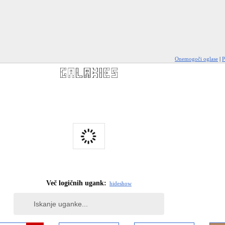
Onemogoči oglase
|
P
Več logičnih ugank:
hide
show