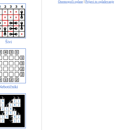
Onemogoči oglase
|
Prijavi to oglaševanje
Šivi
Nebotičniki